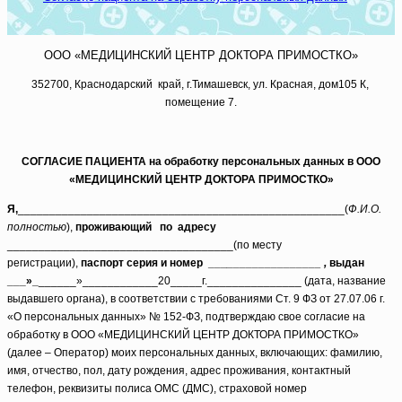
ООО «МЕДИЦИНСКИЙ ЦЕНТР ДОКТОРА ПРИМОСТКО»
352700, Краснодарский край, г.Тимашевск, ул. Красная, дом105 К,
помещение 7.
СОГЛАСИЕ ПАЦИЕНТА на обработку персональных данных
в ООО
«МЕДИЦИНСКИЙ ЦЕНТР ДОКТОРА ПРИМОСТКО»
Я,
____________________________________________________(
Ф.И.О.
полностью
),
проживающий по адресу
________________________________
____(по месту
регистрации),
паспорт серия и номер ___
_______________ ,
выдан
___»_
______»____________20_____г._______________ (дата, название
выдавшего органа),
в соответствии с требованиями Ст. 9 ФЗ от 27.07.06 г.
«О персональных данных» № 152-ФЗ, подтверждаю свое согласие на
обработку в ООО «МЕДИЦИНСКИЙ ЦЕНТР ДОКТОРА ПРИМОСТКО»
(далее – Оператор) моих персональных данных, включающих: фамилию,
имя, отчество, пол, дату рождения, адрес проживания, контактный
телефон, реквизиты полиса ОМС (ДМС), страховой номер