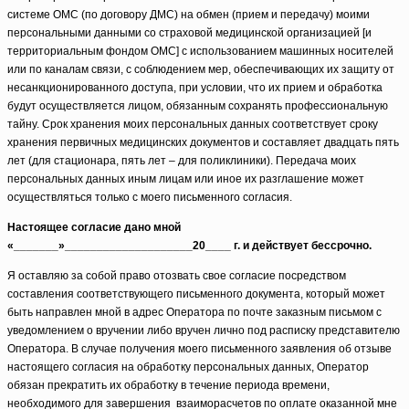
системе ОМС (по договору ДМС) на обмен (прием и передачу) моими
персональными данными со страховой медицинской организацией [и
территориальным фондом ОМС] с использованием машинных носителей
или по каналам связи, с соблюдением мер, обеспечивающих их защиту от
несанкционированного доступа, при условии, что их прием и обработка
будут осуществляется лицом, обязанным сохранять профессиональную
тайну. Срок хранения моих персональных данных соответствует сроку
хранения первичных медицинских документов и составляет двадцать пять
лет (для стационара, пять лет – для поликлиники). Передача моих
персональных данных иным лицам или иное их разглашение может
осуществляться только с моего письменного согласия.
Настоящее согласие дано мной
«_______»____________________20____ г. и действует бессрочно.
Я оставляю за собой право отозвать свое согласие посредством
составления соответствующего письменного документа, который может
быть направлен мной в адрес Оператора по почте заказным письмом с
уведомлением о вручении либо вручен лично под расписку представителю
Оператора. В случае получения моего письменного заявления об отзыве
настоящего согласия на обработку персональных данных, Оператор
обязан прекратить их обработку в течение периода времени,
необходимого для завершения взаиморасчетов по оплате оказанной мне