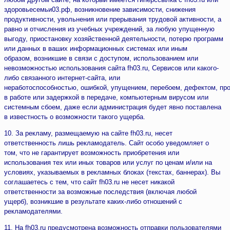
здоровьесемьи03.рф, возникновение зависимости, снижения
продуктивности, увольнения или прерывания трудовой активности, а
равно и отчисления из учебных учреждений, за любую упущенную
выгоду, приостановку хозяйственной деятельности, потерю программ
или данных в ваших информационных системах или иным
образом, возникшие в связи с доступом, использованием или
невозможностью использования сайта fh03.ru, Сервисов или какого-
либо связанного интернет-сайта, или
неработоспособностью, ошибкой, упущением, перебоем, дефектом, пр
в работе или задержкой в передаче, компьютерным вирусом или
системным сбоем, даже если администрация будет явно поставлена
в известность о возможности такого ущерба.
10. За рекламу, размещаемую на сайте fh03.ru, несет
ответственность лишь рекламодатель. Сайт особо уведомляет о
том, что не гарантирует возможность приобретения или
использования тех или иных товаров или услуг по ценам и/или на
условиях, указываемых в рекламных блоках (текстах, баннерах). Вы
соглашаетесь с тем, что сайт fh03.ru не несет никакой
ответственности за возможные последствия (включая любой
ущерб), возникшие в результате каких-либо отношений с
рекламодателями.
11. На fh03.ru предусмотрена возможность отправки пользователями