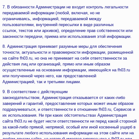
7. В обязанности Администрации не входит контроль легальности
передаваемой информации (любой, включая, но не
ограничиваясь, информацией, передаваемой между
пользователями, внутренней пересылки в виде различных
ссылок, текстов или архивов), определение прав собственности или
законности передачи, приема или использования этой информации.
8. Администрация принимает разумные меры для обеспечения
точности, актуальности и правомерности информации, размещенной
на сайте fh03.ru, но она не принимает на себя ответственности за
действия лиц или организаций, прямо или иным образом
осуществленные на основании информации, имеющейся на fh03.ru
или полученной через него, как предоставленной
Администрацией, так и третьими лицами.
9. В соответствии с действующим
законодательством, Администрация отказывается от каких-либо
заверений и гарантий, предоставление которых может иным образом
подразумеваться, и ответственности в отношении fh03.ru, Сервисов и
их использования. Ни при каких обстоятельствах Администрация
сайта fh03.ru не будет нести ответственности ни перед какой стороной
за какой-либо прямой, непрямой, особый или иной косвенный ущерб в
результате любого использования информации на этом сайте или на
любом другом сайте, на который имеется гиперссылка с fh03.ru или