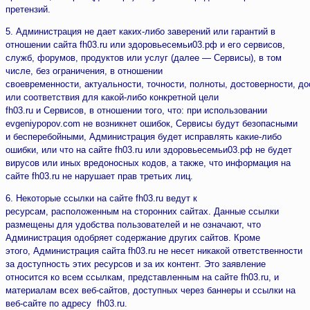
претензий.
5. Администрация не дает каких-либо заверений или гарантий в
отношении сайта fh03.ru или здоровьесемьи03.рф и его сервисов,
служб, форумов, продуктов или услуг (далее — Сервисы), в том
числе, без ограничения, в отношении
своевременности, актуальности, точности, полноты, достоверности, до
или соответствия для какой-либо конкретной цели
fh03.ru и Сервисов, в отношении того, что: при использовании
evgeniypopov.com не возникнет ошибок, Сервисы будут безопасными
и бесперебойными, Администрация будет исправлять какие-либо
ошибки, или что на сайте fh03.ru или здоровьесемьи03.рф не будет
вирусов или иных вредоносных кодов, а также, что информация на
сайте fh03.ru не нарушает прав третьих лиц.
6. Некоторые ссылки на сайте fh03.ru ведут к
ресурсам, расположенным на сторонних сайтах. Данные ссылки
размещены для удобства пользователей и не означают, что
Администрация одобряет содержание других сайтов. Кроме
этого, Администрация сайта fh03.ru не несет никакой ответственности
за доступность этих ресурсов и за их контент. Это заявление
относится ко всем ссылкам, представленным на сайте fh03.ru, и
материалам всех веб-сайтов, доступных через баннеры и ссылки на
веб-сайте по адресу fh03.ru.