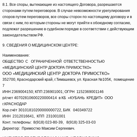
8.1. Все споры, вытекающие из настоящего Договора, разрешаются
сторонами путем переговоров. В случае невозможности урегулирования
споров путем переговоров, все споры сторон по настоящему договору и в
связи с ним, по которым стороны не могут прийти к обоюдному согласию,
подлежат разрешению в судебном порядке в соответствии с действующим
законодательством РФ.
9. СВЕДЕНИЯ О МЕДИЦИНСКОМ ЦЕНТРЕ:
Наименование:
ОБЩЕСТВО С ОГРАНИЧЕННОЙ ОТВЕТСТВЕННОСТЬЮ
«МЕДИЦИНСКИЙ ЦЕНТР ДОКТОРА ПРИМОСТКО»
ООО «МЕДИЦИНСКИЙ ЦЕНТР ДОКТОРА ПРИМОСТКО»
352700, Краснодарский край, г.Тимашевск, ул. Красная №105К, помещение
7
ИНН 2369004150; КПП 236901001;
ОГРН 1152369001146
р/счет 40702810600220000414 в КБ «КУБАНЬ КРЕДИТ» ООО
г.КРАСНОДАР
Кор.счёт 30101810200000000722, БИК 040349722
ИНН 2312016641, КПП 231001001
Конт. телефоны: 8(918) 023-80-39, 8(918) 325-03-03
Директор: Примостко Максим Сергеевич.