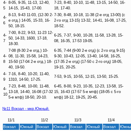
4-
8-05, 9-35, 11-13, 12-40,
7-23, 8-40, 10-10, 11-48, 13-15, 14-50, 16-
5
14-15, 15-43, 17-00.
18, 17-40.
8-13, 9-43 11-03, (12-30 2-
7-30, 8-48, 10-18, 11-38 (2-е отд 13-00) (с
4-
е отд.) 14-05, 15-33, 16-
2-го отд 13-15) 13-32, 14-41, 16-08, 17-25,
6
50, 18-15.
18-52.
7-00, 8-22, 9-53, 11-23 12-
4-
6-25, 7-37, 9-00, 10-28, 11-58, 13-28, 15-
50, 14-33, 1600, 17-18,
7
08, 16-35, 17-53 19-05.
18-30.
7-08 (8-30 2-е отд.) 10-
6-35, 7-44 (9-00 2-е отд) (с 2-го отд 9-15)
4-
08, 11-30, 15-58, 14-23,
9-30, 10-43, 12-05, 13-40, 14-58, 16-25,
8
15-50 (17-04 2-е отд.) 18-
(17-35 2-е отд) (17-50 с 2-го отд) 18-05,
40, 19-50.
19-15, 20-25.
4-
7-16, 8-40, 10-20, 11-40,
7-53, 9-15, 10-55, 12-15, 13-50, 15-25.
9
1310, 14-50, 17-25.
7-23, 8-48, 10-00, 11-48,
6-45, 8-00, 9-23, 10-35, 12-23, 13-58, 15-
4-
13-18, 14-40, 16-08 (17-32
15, 16-43 (17-57 5-е мтф) (18-05 с 5-го
10
5-е мтф) 18-50, 20-10.
мтф) 18-12, 19-25, 20-45.
№11 Вокзал - мкр.Южный.
11/1
11/2
11/3
11/4
Вокзал
Южный
Вокзал
Южный
Вокзал
Южный
Вокзал
Южны