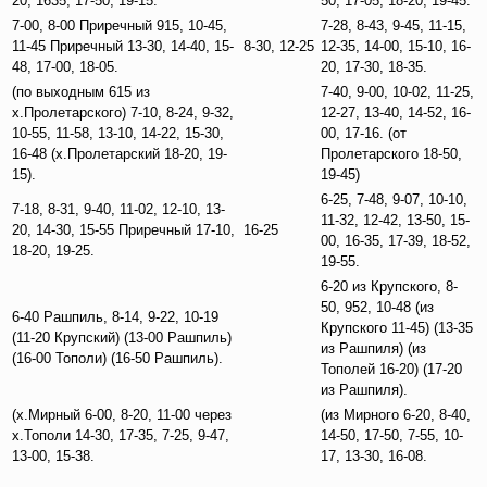
20, 1635, 17-50, 19-15.
50, 17-05, 18-20, 19-45.
7-00, 8-00 Приречный 915, 10-45,
7-28, 8-43, 9-45, 11-15,
11-45 Приречный 13-30, 14-40, 15-
8-30, 12-25
12-35, 14-00, 15-10, 16-
48, 17-00, 18-05.
20, 17-30, 18-35.
(по выходным 615 из
7-40, 9-00, 10-02, 11-25,
х.Пролетарского) 7-10, 8-24, 9-32,
12-27, 13-40, 14-52, 16-
10-55, 11-58, 13-10, 14-22, 15-30,
00, 17-16. (от
16-48 (х.Пролетарский 18-20, 19-
Пролетарского 18-50,
15).
19-45)
6-25, 7-48, 9-07, 10-10,
7-18, 8-31, 9-40, 11-02, 12-10, 13-
11-32, 12-42, 13-50, 15-
20, 14-30, 15-55 Приречный 17-10,
16-25
00, 16-35, 17-39, 18-52,
18-20, 19-25.
19-55.
6-20 из Крупского, 8-
50, 952, 10-48 (из
6-40 Рашпиль, 8-14, 9-22, 10-19
Крупского 11-45) (13-35
(11-20 Крупский) (13-00 Рашпиль)
из Рашпиля) (из
(16-00 Тополи) (16-50 Рашпиль).
Тополей 16-20) (17-20
из Рашпиля).
(х.Мирный 6-00, 8-20, 11-00 через
(из Мирного 6-20, 8-40,
х.Тополи 14-30, 17-35, 7-25, 9-47,
14-50, 17-50, 7-55, 10-
13-00, 15-38.
17, 13-30, 16-08.