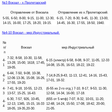
№3 Вокзал - х.Пролетарский
Отправление от Вокзала
Отправление из х.Пролетарский.
5-55, 6-50, 8-00, 9-15, 11-00, 12-30,
6-15, 7-20, 8-30, 9-45, 11-30, 13-00,
14-15, 16-00, 17-25, 18-20, 19-15.
14-45, 16-30, 17-55, 18-50, 1940.
№4-10 Вокзал - мкр.Индустриальный.
№
п/
Вокзал
мкр.Индустриальный
п
7-32, 8-58, 10-30, 11-58,
4-
6-15 (электр) 6-58, 8-08, 9-37, 11-05, 12-33
13-28, 15-00, 1618, 17-45,
1
14-08, 15-35, 16-53, 18-22, 19-22.
19-05.
6-44, 7-50, 9-08, 10-38,
4-
7-14,8-25,9-43, 11-13, 12-41, 14-16, 15-43,
12-06 13-36, 15-08, 16-26,
2
17-01, 18-32.
17-55, 19-20.
4-
7-41, 9-18, 10-55, 12-23,
(6-55 из 2-го отд.) 7-10, 8-17, 9-53, 11-30,
3
13-57, 15-25, 16-43.
12-58, 14-34, 16-00, 17-18.
6-30, 7-57, 926, 10-45,
(655 от 5 мтф) 7-07, 8-32, 10-01, 11-20,
4-
12-13, 1345, 15-15, 16-33
12-48, 14-24, 15-50, 17-08, 18-42, 20-00,
4
18-05, 19-35,20-30.
21-05.