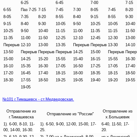
6-25
6-45
7-00
7-15
6-55
Паз 7-25
7-15
7-45
7-30
8-05
7-45
8-20
8-05
7-35
8-20
8-55
8-40
9-15
8-55
9-30
9-15
8-40
9-30
10-05
9-50
10-25
10-05
10-40
10-25
9-50
10-40
11-15
11-00
11-35
11-15
11-50
11-35
11-00
11-50
12-25
12-10
12-45
12-30
13-00
Перерыв
12-10
13-00
13-35
Перерыв
Перерыв
13-30
14-10
13-50
Перерыв
Перерыв
Перерыв
14-25
15-00
Перерыв
Перер
15-00
14-25
15-20
15-55
15-40
16-15
15-55
16-30
16-10
15-35
16-30
17-05
16-50
17-25
17-05
17-40
17-20
16-45
17-40
18-15
18-00
18-35
18-15
18-50
18-30
17-55
18-50
19-25
19-05
19-40
19-20
19-55
19-05
№101 г.Тимашевск - ст.Медведовская.
Отправление из
Отправление из
Отправление из "России"
г.Тимашевска
х.Большевик
1). 6-00, 8-10, 11-
1). 6-50, 9-00, 12-00, 15-00, 17-
6-40, 11-50, 17-
00, 14-00, 16-30.
25.
20.
2). 6-10, 9-30, 12-
2). 7-00 на х.Ленинский, 8-00,
из х.Ленинский